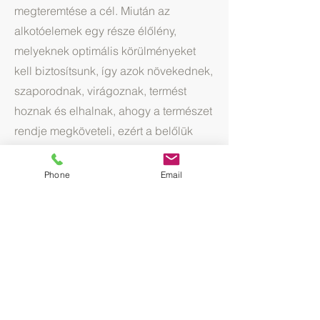
megteremtése a cél. Miután az
alkotóelemek egy része élőlény,
melyeknek optimális körülményeket
kell biztosítsunk, így azok növekednek,
szaporodnak, virágoznak, termést
hoznak és elhalnak, ahogy a természet
rendje megköveteli, ezért a belőlük
létrehozott kompozicióknak nem csak
egy adott pillanatban, hanem
Phone
Email
folyamatosan hosszú éveken keresztül
kell dísziteniük az épített környezetet.
Udvardy András (okl. kertészmérnök,
ügyvezető)