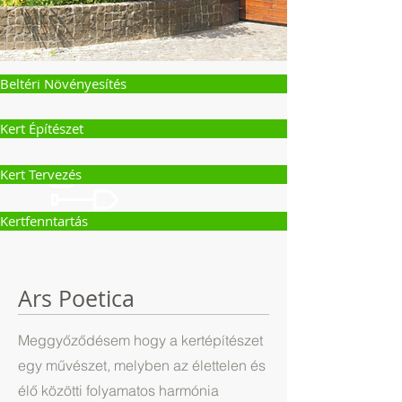
Beltéri Növényesítés
Kert Építészet
Kert Tervezés
Kertfenntartás
Ars Poetica
Meggyőződésem hogy a kertépítészet
egy művészet, melyben az élettelen és
élő közötti folyamatos harmónia