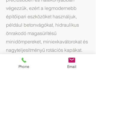
végezzük, ezért a legmodernebb
építőipari eszközöket használjuk,
például betonvágókat, hidraulikus
önrakodó magasürítésű
minidömpereket, miniexkavátorokat és
nagyteljesítményű rotációs kapákat.
Ezek a korszerű berendezések
nemcsak a munka minőségét, hanem a
Phone
Email
kivitelezés gyorsaságát is jelentősen
növelik.
Elérhetőségeink:
Telefon:
+36 30648 83 94
E-mail:
studio.kertdesign@gmail.com
Írjon nekünk és 24 órán