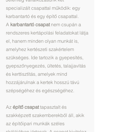
specializált csapattal működik: egy
karbantartó és egy építő csapattal.
A
karbantartó csapat
nem csupán a
rendszeres kertápolási feladatokat látja
el, hanem minden olyan munkát is,
amelyhez kertészeti szakértelem
szükséges. Ide tartozik a gyepesítés,
gyepszőnyegezés, ültetés, talajjavítás
és kerttisztítás, amelyek mind
hozzájárulnak a kertek hosszú távú
szépségéhez és egészségéhez.
Az
építő csapat
tapasztalt és
szakképzett szakemberekből áll, akik
az építőipari munkák széles
skálájában jártasak. A csapat kivitelez