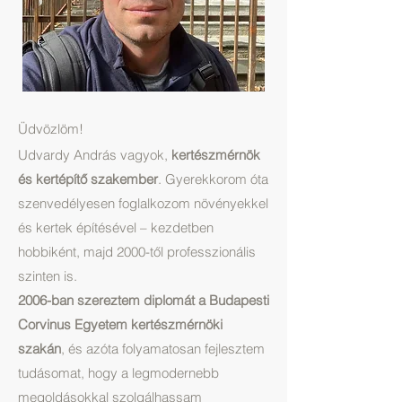
Üdvözlöm!
Udvardy András vagyok,
kertészmérnök
és kertépítő szakember
. Gyerekkorom óta
szenvedélyesen foglalkozom növényekkel
és kertek építésével – kezdetben
hobbiként, majd 2000-től professzionális
szinten is.
2006-ban szereztem diplomát a Budapesti
Corvinus Egyetem kertészmérnöki
szakán
, és azóta folyamatosan fejlesztem
tudásomat, hogy a legmodernebb
megoldásokkal szolgálhassam